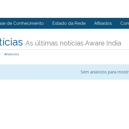
ase de Conhecimento
Estado da Rede
Afiliados
Con
ícias
As últimas notícias Aware India
Anúncios
Sem anúncios para mostr