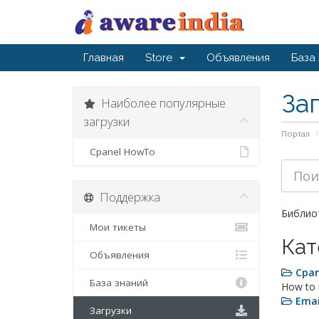
Главная
Store
Объявления
База
За
Наиболее популярные
загрузки
Портал
Cpanel HowTo
Поддержка
Библиот
Мои тикеты
Кат
Объявления
Cpa
База знаний
How to 
Emai
Загрузки