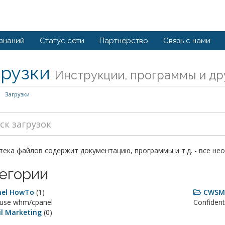
 знаний
Статус сети
Партнерство
Связь с нами
грузки
Инструкции, программы и др
Загрузки
ека файлов содержит документацию, программы и т.д. - все не
егории
nel HowTo
(1)
CWS
use whm/cpanel
Confident
l Marketing
(0)