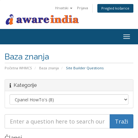
Hrvatski
Prijava
Pregled košarice
Togg
navig
Baza znanja
Početna WHMCS
Baza znanja
Site Builder Questions
Kategorije