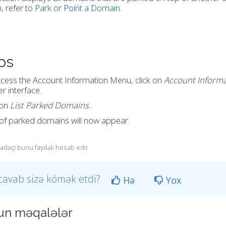
 refer to
Park or Point a Domain
.
ps
cess the
Account Information Menu
, click on
Account Informa
 interface.
 on
List Parked Domains.
t of parked domains will now appear.
ifadəçi bunu faydalı hesab edir
cavab sizə kömək etdi?
Hə
Yox
n məqalələr