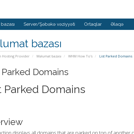
 bazası
Server/Şəbəkə vəziyyəti
Ortaqlar
Əlaqə
lumat bazası
n Hosting Provider
Məlumat bazası
WHM How To's
List Parked Domains
t Parked Domains
t Parked Domains
rview
nction displays all domains that are parked on top of another