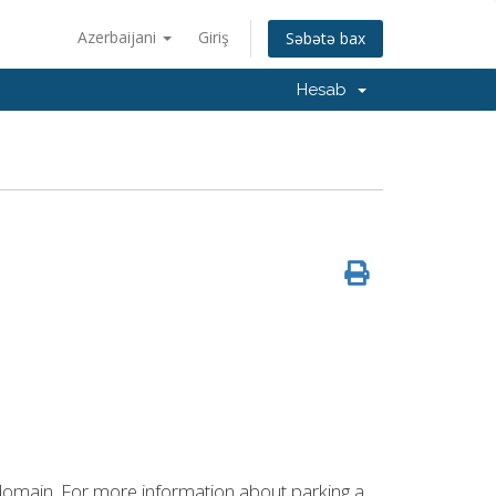
Azerbaijani
Giriş
Səbətə bax
Hesab
 domain. For more information about parking a