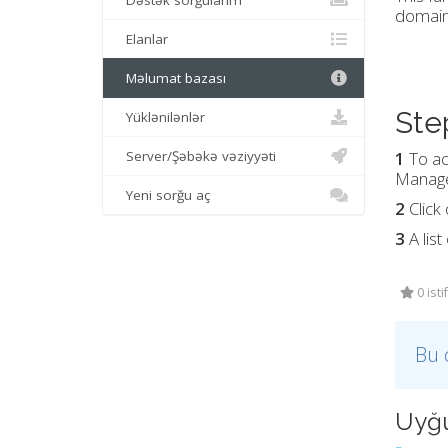
Dəstək sorğularım
domain,
Elanlar
Məlumat bazası
Ste
Yüklənilənlər
Server/Şəbəkə vəziyyəti
1
To ac
Manager
Yeni sorğu aç
2
Click
3
A lis
0 ist
Bu 
Uyğu