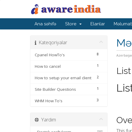
Ana səhifə
Store
Elanlar
Məlumat
Mə
Kateqoriyalar
8
Cpanel HowTo's
Azerbaija
1
How to cancel
Lis
2
How to setup your email client
Lis
1
Site Builder Questions
3
WHM How To's
Ove
Yardım
This fu