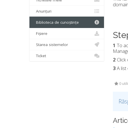
Tichetele mele
domain,
Anunțuri
Biblioteca de cunoștințe
Ste
Fișiere
Starea sistemelor
1
To ac
Manager
Ticket
2
Click
3
A lis
0 util
Răs
Artic