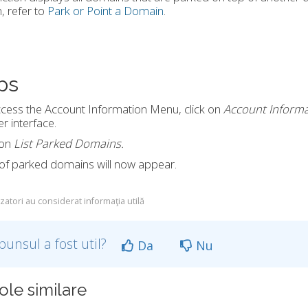
 refer to
Park or Point a Domain
.
ps
cess the
Account Information Menu
, click on
Account Informa
 interface.
 on
List Parked Domains.
t of parked domains will now appear.
izatori au considerat informaţia utilă
punsul a fost util?
Da
Nu
ole similare