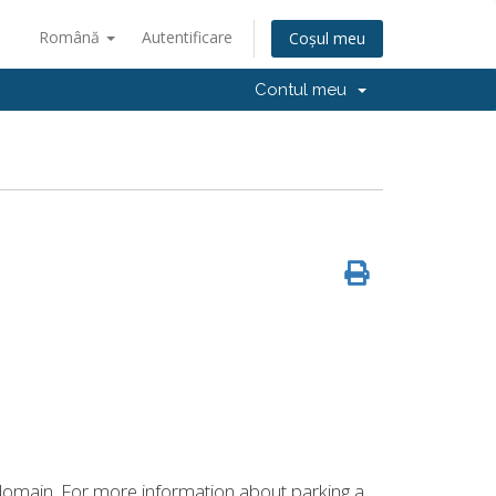
Română
Autentificare
Coșul meu
Contul meu
 domain. For more information about parking a