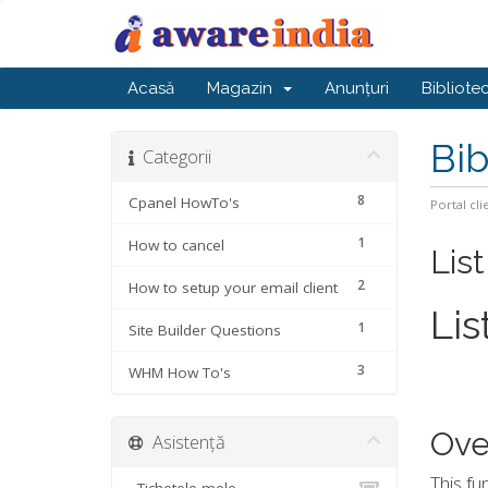
Acasă
Magazin
Anunțuri
Bibliote
Bib
Categorii
8
Cpanel HowTo's
Portal cli
1
How to cancel
Lis
2
How to setup your email client
Lis
1
Site Builder Questions
3
WHM How To's
Ove
Asistență
This fu