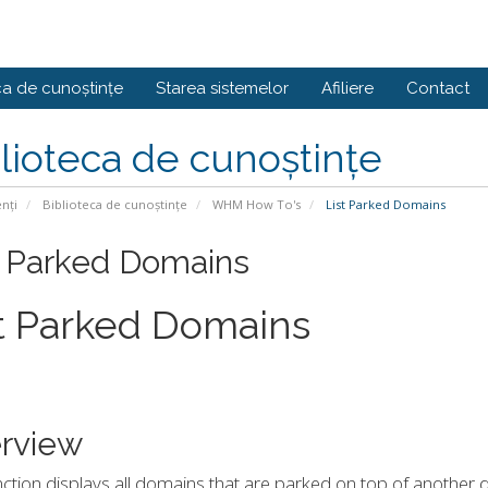
ca de cunoștințe
Starea sistemelor
Afiliere
Contact
lioteca de cunoștințe
enți
Biblioteca de cunoștințe
WHM How To's
List Parked Domains
t Parked Domains
t Parked Domains
rview
nction displays all domains that are parked on top of another