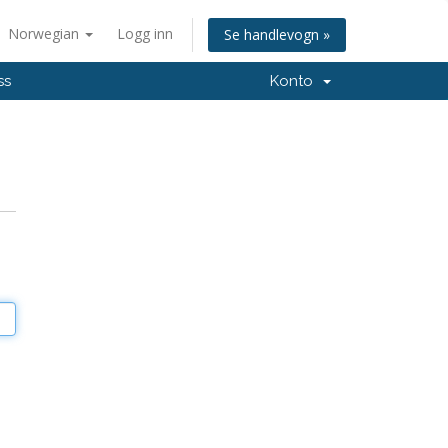
Norwegian
Logg inn
Se handlevogn »
ss
Konto