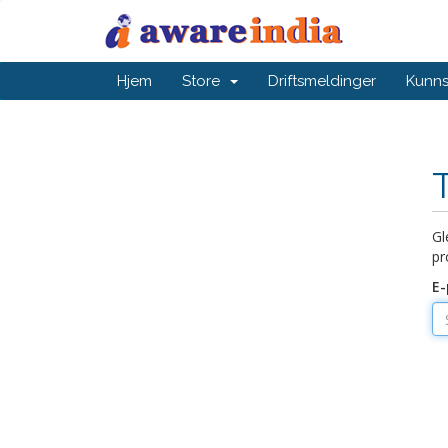
Hjem
Store
Driftsmeldinger
Kunn
Gl
pr
E-