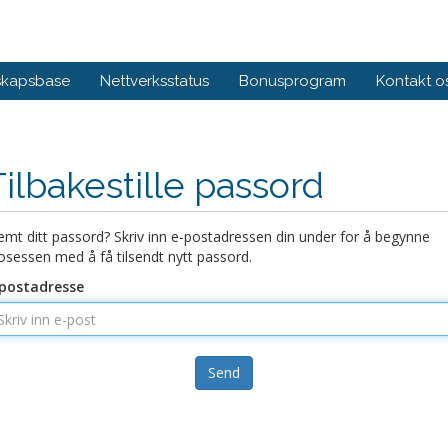
skapsbase
Nettverksstatus
Bonusprogram
Kontakt o
Tilbakestille passord
emt ditt passord? Skriv inn e-postadressen din under for å begynne
osessen med å få tilsendt nytt passord.
postadresse
Send