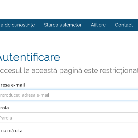
ca de cunoștințe
Starea sistemelor
Afiliere
Contact
Autentificare
ccesul la această pagină este restricționa
resa e-mail
rola
nu mă uita