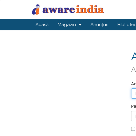
Acasă
Magazin
Anunțuri
Bibliote
A
Ad
Pa