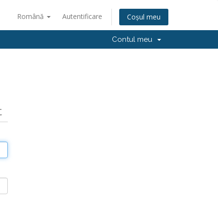
Română
Autentificare
Coșul meu
Contul meu
t