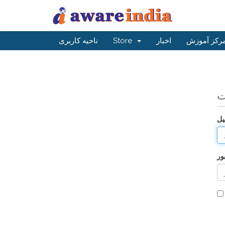
رکز آموزش
اخبار
Store
ناحیه کاربری
ت
یل
ور