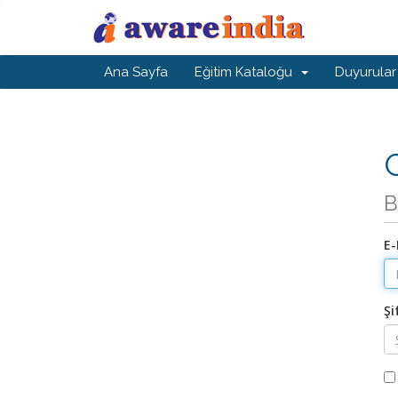
Ana Sayfa
Eğitim Kataloğu
Duyurular
G
B
E-
Şi