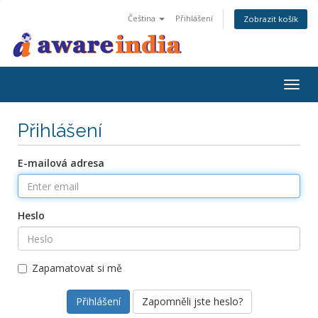
Čeština
Přihlášení
Zobrazit košík
Togg
navig
Přihlášení
E-mailová adresa
Heslo
Zapamatovat si mě
Zapomněli jste heslo?