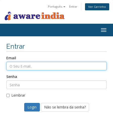
Português
Entrar
Ver Carrinho
Togg
navig
Entrar
Email
Senha
Lembrar
Não se lembra da senha?