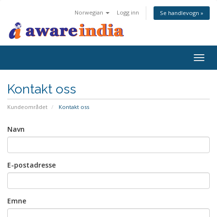
Norwegian
Logg inn
Se handlevogn »
Togg
navig
Kontakt oss
Kundeområdet
Kontakt oss
Navn
E-postadresse
Emne