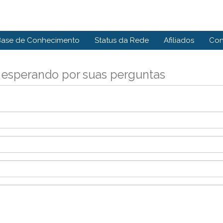
Base de Conhecimento
Status da Rede
Afiliados
Con
 esperando por suas perguntas